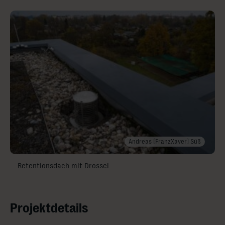
Andreas [FranzXaver] Süß
Retentionsdach mit Drossel
Projektdetails