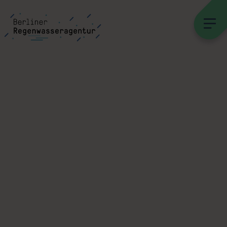
Andreas [FranzXaver] Süß