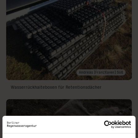
Andreas [FranzXaver] Süß
Wasserrückhalteboxen für Retentionsdächer