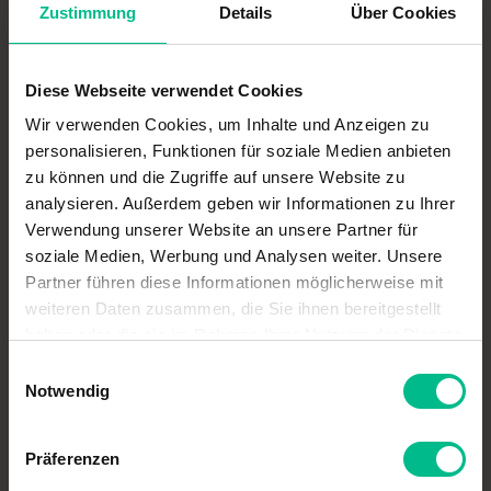
Zustimmung
Details
Über Cookies
Diese Webseite verwendet Cookies
Wir verwenden Cookies, um Inhalte und Anzeigen zu
Andreas [FranzXaver] Süß
personalisieren, Funktionen für soziale Medien anbieten
zu können und die Zugriffe auf unsere Website zu
Aufbau des Retentionsdaches
analysieren. Außerdem geben wir Informationen zu Ihrer
Verwendung unserer Website an unsere Partner für
soziale Medien, Werbung und Analysen weiter. Unsere
Partner führen diese Informationen möglicherweise mit
weiteren Daten zusammen, die Sie ihnen bereitgestellt
haben oder die sie im Rahmen Ihrer Nutzung der Dienste
gesammelt haben.
Einwilligungsauswahl
Notwendig
Präferenzen