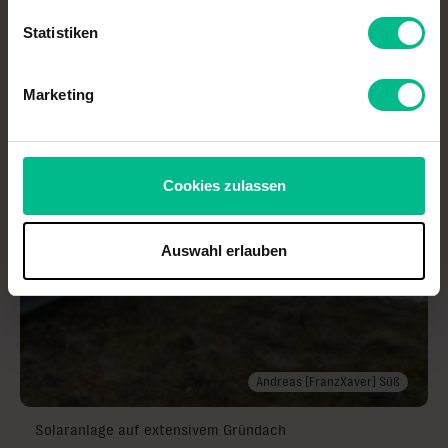
Statistiken
Andreas [FranzXaver] Süß
Einlauf in die Versickerungsmulde
Marketing
Cookies zulassen
Auswahl erlauben
Andreas [FranzXaver] Süß
Solaranlage auf extensivem Gründach