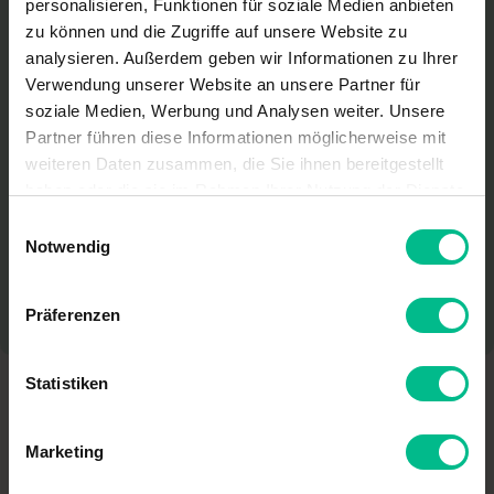
personalisieren, Funktionen für soziale Medien anbieten
zu können und die Zugriffe auf unsere Website zu
Leitfaden Fassadenbegrünung
analysieren. Außerdem geben wir Informationen zu Ihrer
Verwendung unserer Website an unsere Partner für
Brandschutz
soziale Medien, Werbung und Analysen weiter. Unsere
Partner führen diese Informationen möglicherweise mit
weiteren Daten zusammen, die Sie ihnen bereitgestellt
Leitfaden Gebäude Begrünung Energie
haben oder die sie im Rahmen Ihrer Nutzung der Dienste
Die
Fassadenbegrünungsrichtlinien
der
gesammelt haben.
Einwilligungsauswahl
Forschungsgesellschaft Landschaftsentwicklung
Notwendig
Landschaftsbau e. V. (FLL) sind ein Regelwerk für
die Planung, den Bau und die Instandhaltung von
Präferenzen
Fassadenbegrünungen.
Statistiken
Genehmigungs- und
Marketing
Anzeigeverfahren