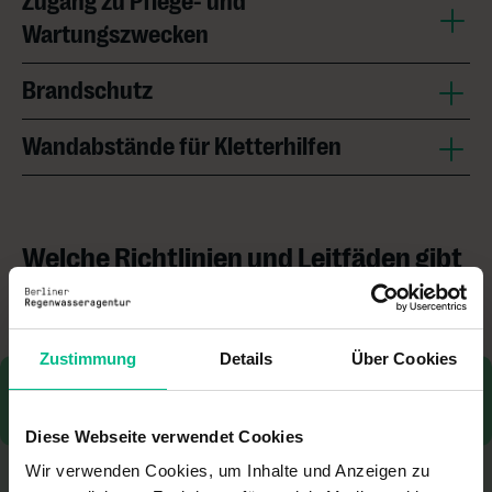
Zugang zu Pflege- und
Wartungszwecken
Brandschutz
Wandabstände für Kletterhilfen
Welche Richtlinien und Leitfäden gibt
es?
Zustimmung
Details
Über Cookies
FLL-Fassadenbegrünungs-Richtlinien
(2018)
Diese Webseite verwendet Cookies
Wir verwenden Cookies, um Inhalte und Anzeigen zu
DIN 1055-4 (Windlasten)