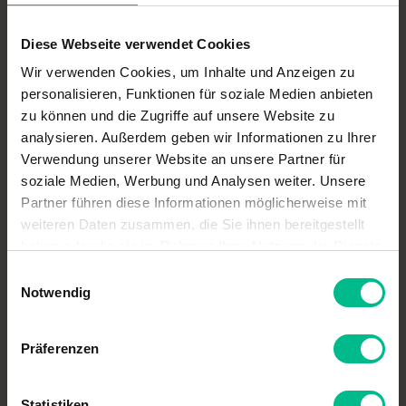
Diese Webseite verwendet Cookies
Wir verwenden Cookies, um Inhalte und Anzeigen zu
personalisieren, Funktionen für soziale Medien anbieten
zu können und die Zugriffe auf unsere Website zu
analysieren. Außerdem geben wir Informationen zu Ihrer
Verwendung unserer Website an unsere Partner für
soziale Medien, Werbung und Analysen weiter. Unsere
Partner führen diese Informationen möglicherweise mit
weiteren Daten zusammen, die Sie ihnen bereitgestellt
haben oder die sie im Rahmen Ihrer Nutzung der Dienste
COQUI MALACHOWSKA COQUI Städtebau Landschaftsarchitektur
gesammelt haben.
Einwilligungsauswahl
Notwendig
Unterbauter Spielhof
Präferenzen
Statistiken