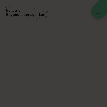
Jan-Oliver Kunze, Studio MARS / LINIE CREUTZFELDT Architekten