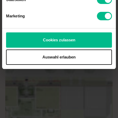
Marketing
Cookies zulassen
COQUI MALACHOWSKA COQUI Städtebau Landschaftsarchitektur
Auswahl erlauben
Schema Regenwasserbewirtschaftung