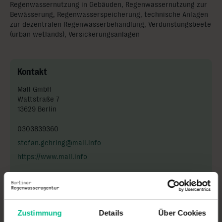
Regenwassernutzung in Gebäuden, Regenwassernutzung zur
Bewässerung, Regenwasserspeicherung, technische Anlagen
zur dezentralen Regenwasserbehandlung, Verdunstungsbeete
(urban wetlands), Versickerungsanlagen
Kontakt
Mall GmbH
Wattstraße 7
13629 Berlin
0303839360
stefan.gehring@mall.info
https://www.mall.info
Unternehmensprofil
Zustimmung
Details
Über Cookies
Systemanbieter von Anlagen zur