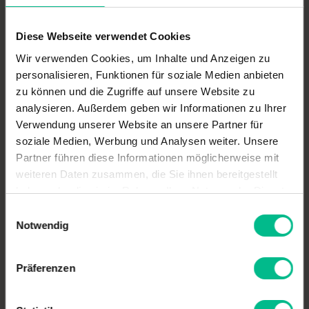
Regenwasserbewirtschaftung.
Nutzung, Behandlung, Rückhaltung, Versickerung,
Diese Webseite verwendet Cookies
Verdunstung.
Pumpenanlagen, Steuerungen, Sonderlösungen.
Wir verwenden Cookies, um Inhalte und Anzeigen zu
Löschwasserbehälter
personalisieren, Funktionen für soziale Medien anbieten
Beratung, Bemessung/Auslegung von Anlagen,
zu können und die Zugriffe auf unsere Website zu
Kostenermittlung, Herstellung, Lieferung und Service.
analysieren. Außerdem geben wir Informationen zu Ihrer
Verwendung unserer Website an unsere Partner für
Qualifikationen
soziale Medien, Werbung und Analysen weiter. Unsere
Partner führen diese Informationen möglicherweise mit
Dipl.-Ing.
weiteren Daten zusammen, die Sie ihnen bereitgestellt
25 Jahre Berufserfahrung zum Thema
haben oder die sie im Rahmen Ihrer Nutzung der Dienste
Regenwasserbewirtschaftung, Pumpenanlagen,
gesammelt haben.
Abscheidetechnik Löschwasserbereitstellung und
Einwilligungsauswahl
Kläranlagen.
Notwendig
Fachkunde für Abscheideranlagen
Präferenzen
Links zu Referenzen
Reto-Regenspeicher